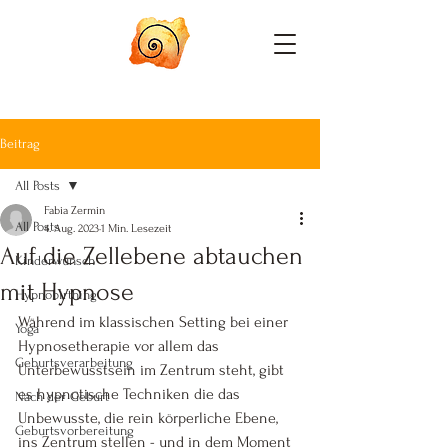
Beitrag
All Posts
Fabia Zermin
All Posts
4. Aug. 2023
1 Min. Lesezeit
Auf die Zellebene abtauchen
Kinderwunsch
mit Hypnose
Hypnobirthing
Während im klassischen Setting bei einer 
Yoga
Hypnosetherapie vor allem das 
Geburtsverarbeitung
Unterbewusstsein im Zentrum steht, gibt 
es hypnotische Techniken die das 
Nach der Geburt
Unbewusste, die rein körperliche Ebene, 
Geburtsvorbereitung
ins Zentrum stellen - und in dem Moment 