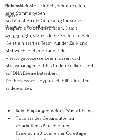
Weiteres
deiner kleinsten Einheit, deinen Zellen, 
eine Stimme geben!
English
So kannst du die Genesung im Körper 
Kinder- und Jugendhypnose
steigern und beschleunigen. Damit 
werden dein Körper, deine Seele und dein 
Hypnosetherapie
Geist ein starkes Team. Auf der Zell- und 
Stoffwechselebene kannst du 
Alterungsprozesse beeinflussen und 
Stressmanagement bis in den Zellkern und 
auf DNA Ebene betreiben.
Der Prozess von HypnoCell hilft dir unter 
anderem bei:
Beim Empfangen deines Wunschbabys
Traumata der Gebärmutter zu 
verarbeiten, zB nach einem 
Kaiserschnitt oder einer Curettage 